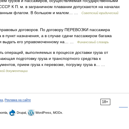
рем грузов и пассажиров, осуществляемая государственными
ССР. К П. м. в заграничном плавании допускаются на началах
странным флагом. В большом и малом… …
Советский юридический
 правовых договоров. По договору ПЕРЕВОЗКИ пассажира
 в пункт назначения, а в случае сдачи пассажиром багажа
ия и выдать его управомоченному на… …
Финансовый словарь
ь операций, выполняемых в процессе доставки груза от
чающая подготовку груза и транспортного средства к
ментов, прием груза к перевозке, погрузку груза в… …
кой документации
ка
,
Реклама на сайте
18+
omla,
Drupal,
WordPress, MODx.