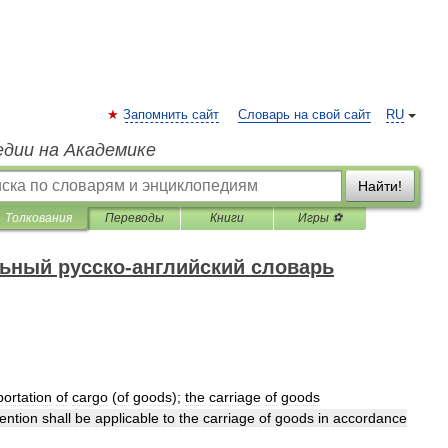
Запомнить сайт
Словарь на свой сайт
RU
едии на Академике
Найти!
Толкования
Переводы
Книги
Игры ⚽
ьный русско-английский словарь
portation
of
cargo
(
of
goods
);
the
carriage
of
goods
ention
shall
be
applicable
to
the
carriage
of
goods
in
accordance