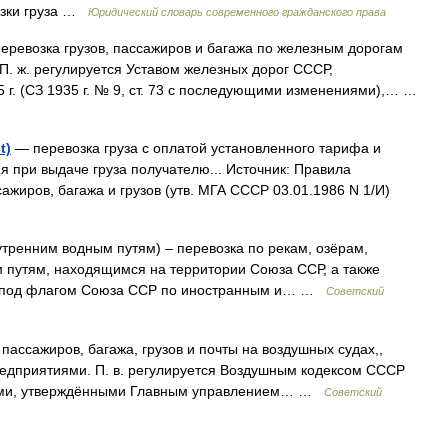
озки груза …
Юридический словарь современного гражданского права
еревозка грузов, пассажиров и багажа по железным дорогам
П. ж. регулируется Уставом железных дорог СССР,
. (СЗ 1935 г. № 9, ст. 73 с последующими изменениями),… …
t)
— перевозка груза с оплатой установленного тарифа и
я при выдаче груза получателю... Источник: Правила
жиров, багажа и грузов (утв. МГА СССР 03.01.1986 N 1/И)
тренним водным путям) – перевозка по рекам, озёрам,
 путям, находящимся на территории Союза ССР, а также
ия под флагом Союза ССР по иностранным и… …
Советский
пассажиров, багажа, грузов и почты на воздушных судах,,
дприятиями. П. в. регулируется Воздушным кодексом СССР
авилами, утверждёнными Главным управлением… …
Советский