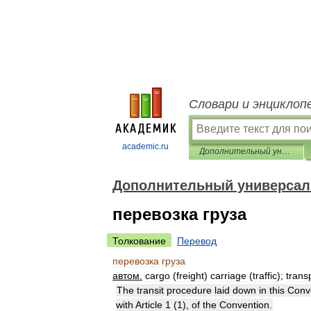
Словари и энциклоп
academic.ru
Дополнительный универсальный русско-английский словарь
Дополнительный универсал
перевозка груза
Толкование
Перевод
перевозка
груза
автом
.
cargo
(
freight
)
carriage
(
traffic
);
trans
The
transit
procedure
laid
down
in
this
Conv
with
Article
1
(
1
),
of
the
Convention
.