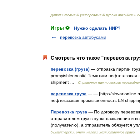
Дополнительный
универсальный
русско
-
английский
с
Игры ⚽
Нужно сделать НИР?
перевозка автобусами
Смотреть что такое "перевозка гру
перевозка (груза)
— отправка партии груза 
promyishlennosti/] Тематики нефтегазова
shipment …
Справочник технического переводчи
перевозка груза
— — [http://slovarionline.
нефтегазовая промышленность EN shipp
Перевозка груза
— По договору перевозки
отправителем груз в пункт назначения и в
(получателю), а отправитель обязуется у
бухгалтерский учет, налоги, хозяйственное право