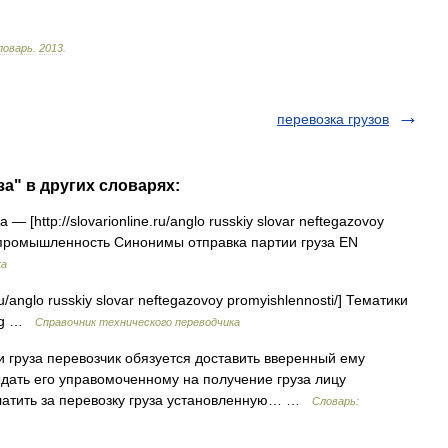
ловарь
.
2013
.
перевозка грузов
за" в других словарях:
— [http://slovarionline.ru/anglo russkiy slovar neftegazovoy
я промышленность Синонимы отправка партии груза EN
ка
ru/anglo russkiy slovar neftegazovoy promyishlennosti/] Тематики
ing …
Справочник технического переводчика
 груза перевозчик обязуется доставить вверенный ему
ыдать его управомоченному на получение груза лицу
платить за перевозку груза установленную… …
Словарь: